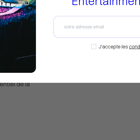
Entertainme
inistre des
iative au
ou.
J'accepte les
cond
tainment
 de
ice du
ntiel de la
ER