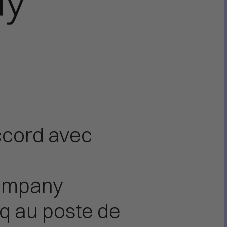
ny
accord avec
FR
EN
Company
q au poste de