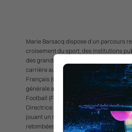
Marie Barsacq dispose d’un parcours r
croisement du sport, des institutions pu
des grands projets structurants. Elle a 
carrière au Comité National Olympique e
Français (CNOSF), avant de devenir Dire
générale adjointe de la Fédération Fran
Football (FFF). Elle a ensuite occupé le 
Directrice de l’impact et de l’héritage d
jouant un rôle clé dans la structuration 
retombées durables des Jeux.