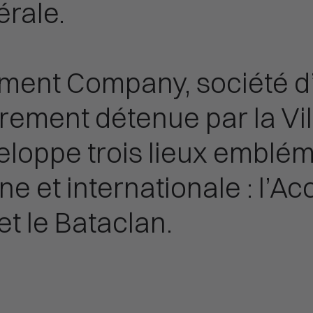
érale.
inment Company, société 
rement détenue par la Vil
veloppe trois lieux emblém
e et internationale : l’Ac
et le Bataclan.