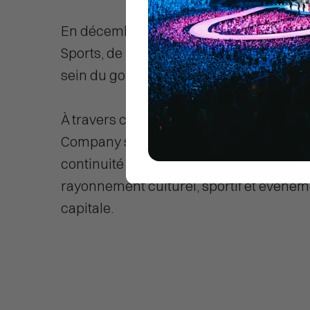
En décembre 2024, elle a été nommée M
Sports, de la Jeunesse et de la Vie Assoc
sein du gouvernement de François Bayr
À travers cette nomination, Paris Enter
Company s’inscrit dans une dynamique
continuité et de développement, au serv
rayonnement culturel, sportif et événeme
capitale.
ENVOY