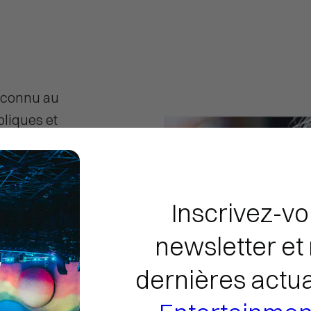
econnu au
bliques et
débuté sa
t Sportif
ctrice
Inscrivez-vo
çaise de
poste de
newsletter
et 
e Paris 2024,
dernières actua
des