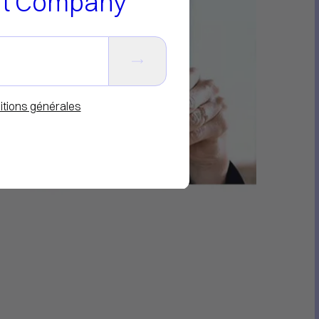
nt Company
itions générales