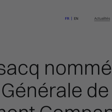
FR
EN
Actualités
rsacq nomm
 Générale de