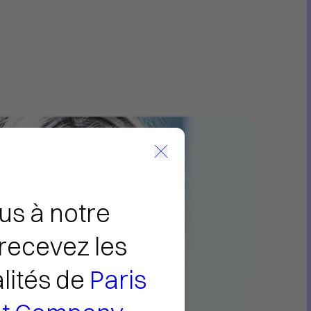
us à notre
recevez les
lités de
Paris